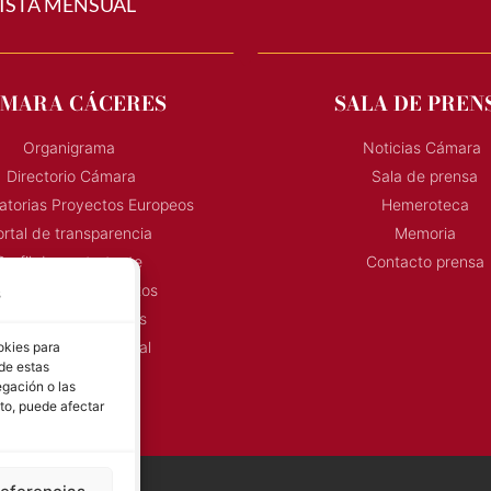
ISTA MENSUAL
MARA CÁCERES
SALA DE PREN
Organigrama
Noticias Cámara
Directorio Cámara
Sala de prensa
torias Proyectos Europeos
Hemeroteca
rtal de transparencia
Memoria
Perfil de contratante
Contacto prensa
onvocatoria Proyectos
s
Horarios Comerciales
eñalización Comercial
okies para
 de estas
Contacto
gación o las
Directorio AEXTIC
nto, puede afectar