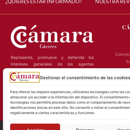
¿QUIERES ESTAR INFORMADO?
NUESTRA REV
CÁ
Convoca
Representa, promueve y defiende los
Po
intereses generales de los agentes
económicos de la región, y presta servicios
C
Gestionar el consentimiento de las cookie
a las empresas que ejercen su actividad en
la provincia de Cáceres.
S
Para ofrecer las mejores experiencias, utilizamos tecnologías como las co
almacenar y/o acceder a la información del dispositivo. El consentimiento
tecnologías nos permitirá procesar datos como el comportamiento de nave
identificaciones únicas en este sitio. No consentir o retirar el consentimie
negativamente a ciertas características y funciones.