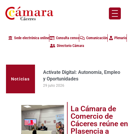
Sede electrónica online
Consulta censo
Comunicación
Plenario
Directorio Cámara
Actívate Digital: Autonomía, Empleo
La Cámara de Comercio de Cáceres
y Oportunidades
clausura con alta participación de
Noticias
empresas en la primera edición del
29 julio 2026
programa Apoyo al Tutor en la
provincia
23 julio 2026
La Cámara de
Comercio de
Cáceres reúne en
Plasencia a