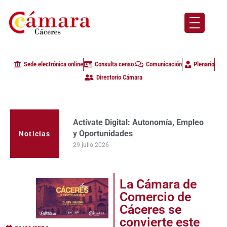
Sede electrónica online
Consulta censo
Comunicación
Plenario
Directorio Cámara
Actívate Digital: Autonomía, Empleo
La Cámara de Comercio de Cáceres
y Oportunidades
clausura con alta participación de
Noticias
empresas en la primera edición del
29 julio 2026
programa Apoyo al Tutor en la
provincia
23 julio 2026
La Cámara de
Comercio de
Cáceres se
convierte este