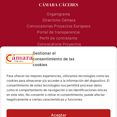
CÁMARA CÁCERES
Organigrama
Directorio Cámara
Convocatorias Proyectos Europeos
Portal de transparencia
Perfil de contratante
Convocatoria Proyectos
Horarios Comerciales
Gestionar el
Señalización Comercial
consentimiento de las
Contacto
cookies
Directorio AEXTIC
Para ofrecer las mejores experiencias, utilizamos tecnologías como las
SALA DE PRENSA
TEXTOS LEGALES
cookies para almacenar y/o acceder a la información del dispositivo. El
consentimiento de estas tecnologías nos permitirá procesar datos
Noticias Cámara
Aviso Legal
como el comportamiento de navegación o las identificaciones únicas
Sala de prensa
Política de Privacidad
en este sitio. No consentir o retirar el consentimiento, puede afectar
negativamente a ciertas características y funciones.
Hemeroteca
Política de Cookies
Memoria
Contacto prensa
Aceptar