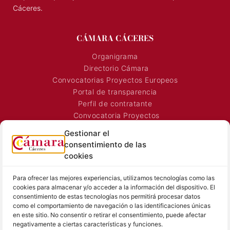
Cáceres.
CÁMARA CÁCERES
Organigrama
Directorio Cámara
Convocatorias Proyectos Europeos
Portal de transparencia
Perfil de contratante
Convocatoria Proyectos
Horarios Comerciales
Gestionar el
Señalización Comercial
consentimiento de las
Contacto
cookies
Directorio AEXTIC
Para ofrecer las mejores experiencias, utilizamos tecnologías como las
SALA DE PRENSA
TEXTOS LEGALES
cookies para almacenar y/o acceder a la información del dispositivo. El
consentimiento de estas tecnologías nos permitirá procesar datos
Noticias Cámara
Aviso Legal
como el comportamiento de navegación o las identificaciones únicas
Sala de prensa
Política de Privacidad
en este sitio. No consentir o retirar el consentimiento, puede afectar
negativamente a ciertas características y funciones.
Hemeroteca
Política de Cookies