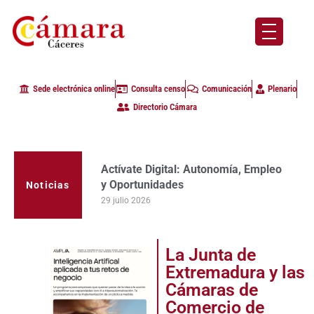
Sede electrónica online
Consulta censo
Comunicación
Plenario
Directorio Cámara
Actívate Digital: Autonomía, Empleo
La Cámara de Comercio de Cáceres
y Oportunidades
clausura con alta participación de
Noticias
empresas en la primera edición del
29 julio 2026
programa Apoyo al Tutor en la
provincia
23 julio 2026
La Junta de
Extremadura y las
Cámaras de
Comercio de