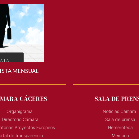
ISTA MENSUAL
MARA CÁCERES
SALA DE PREN
Organigrama
Noticias Cámara
Directorio Cámara
Sala de prensa
torias Proyectos Europeos
Hemeroteca
rtal de transparencia
Memoria