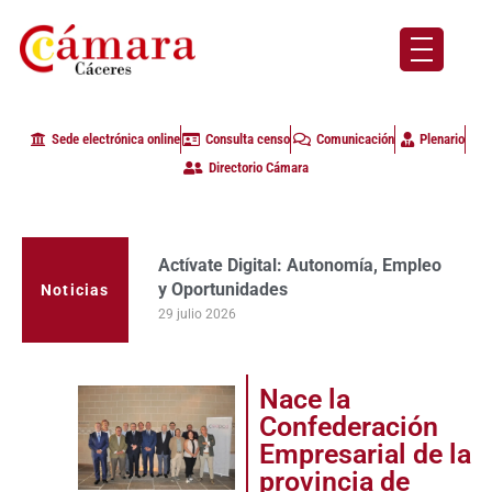
Sede electrónica online
Consulta censo
Comunicación
Plenario
Directorio Cámara
Actívate Digital: Autonomía, Empleo
La Cámara de Comercio de Cáceres
y Oportunidades
clausura con alta participación de
Noticias
empresas en la primera edición del
29 julio 2026
programa Apoyo al Tutor en la
provincia
23 julio 2026
Nace la
Confederación
Empresarial de la
provincia de