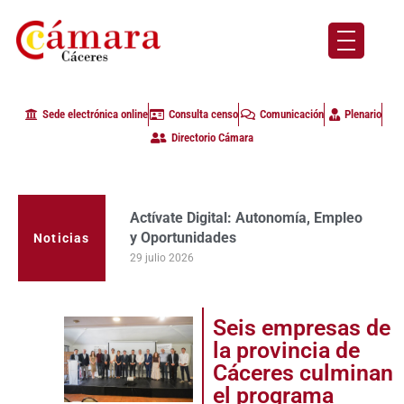
Sede electrónica online
Consulta censo
Comunicación
Plenario
Directorio Cámara
Actívate Digital: Autonomía, Empleo
La Cámara de Comercio de Cáceres
y Oportunidades
clausura con alta participación de
Noticias
empresas en la primera edición del
29 julio 2026
programa Apoyo al Tutor en la
provincia
23 julio 2026
Seis empresas de
la provincia de
Cáceres culminan
el programa