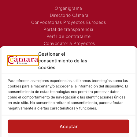
Organigrama
Directorio Cámara
Convocatorias Proyectos Europeos
Portal de transparencia
Perfil de contratante
Convocatoria Proyectos
Horarios Comerciales
Gestionar el
Señalización Comercial
consentimiento de las
Contacto
cookies
Directorio AEXTIC
Para ofrecer las mejores experiencias, utilizamos tecnologías como las
SALA DE PRENSA
TEXTOS LEGALES
cookies para almacenar y/o acceder a la información del dispositivo. El
consentimiento de estas tecnologías nos permitirá procesar datos
Noticias Cámara
Aviso Legal
como el comportamiento de navegación o las identificaciones únicas
Sala de prensa
Política de Privacidad
en este sitio. No consentir o retirar el consentimiento, puede afectar
negativamente a ciertas características y funciones.
Hemeroteca
Política de Cookies
Memoria
Contacto prensa
Aceptar