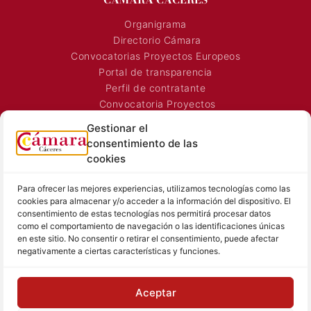
Organigrama
Directorio Cámara
Convocatorias Proyectos Europeos
Portal de transparencia
Perfil de contratante
Convocatoria Proyectos
Horarios Comerciales
Gestionar el
Señalización Comercial
consentimiento de las
Contacto
cookies
Directorio AEXTIC
Para ofrecer las mejores experiencias, utilizamos tecnologías como las
SALA DE PRENSA
TEXTOS LEGALES
cookies para almacenar y/o acceder a la información del dispositivo. El
consentimiento de estas tecnologías nos permitirá procesar datos
Noticias Cámara
Aviso Legal
como el comportamiento de navegación o las identificaciones únicas
Sala de prensa
Política de Privacidad
en este sitio. No consentir o retirar el consentimiento, puede afectar
negativamente a ciertas características y funciones.
Hemeroteca
Política de Cookies
Memoria
Contacto prensa
Aceptar