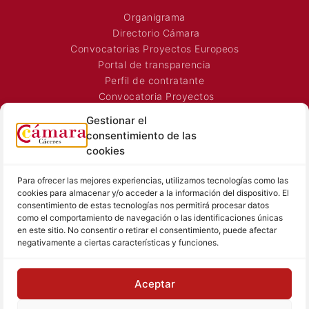
Organigrama
Directorio Cámara
Convocatorias Proyectos Europeos
Portal de transparencia
Perfil de contratante
Convocatoria Proyectos
Horarios Comerciales
Gestionar el
Señalización Comercial
consentimiento de las
Contacto
cookies
Directorio AEXTIC
Para ofrecer las mejores experiencias, utilizamos tecnologías como las
SALA DE PRENSA
TEXTOS LEGALES
cookies para almacenar y/o acceder a la información del dispositivo. El
consentimiento de estas tecnologías nos permitirá procesar datos
Noticias Cámara
Aviso Legal
como el comportamiento de navegación o las identificaciones únicas
Sala de prensa
Política de Privacidad
en este sitio. No consentir o retirar el consentimiento, puede afectar
negativamente a ciertas características y funciones.
Hemeroteca
Política de Cookies
Memoria
Contacto prensa
Aceptar