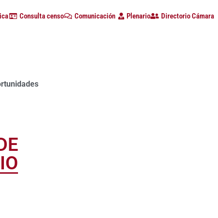
ica
Consulta censo
Comunicación
Plenario
Directorio Cámara
ortunidades
DE
IO