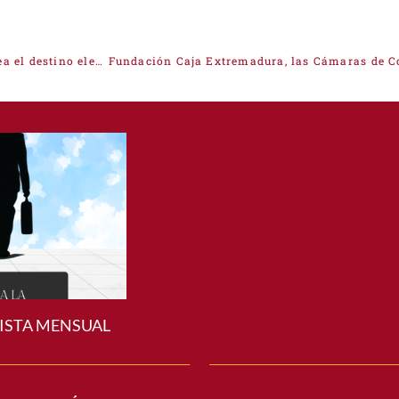
La Cámara de Comercio de Cáceres celebra que Navalmoral sea el destino elegido para una fábrica gigafactoría de baterías de litio ​
ISTA MENSUAL