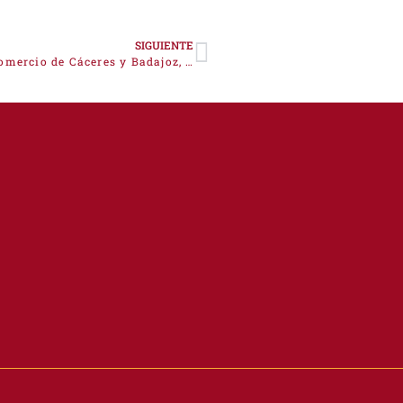
SIGUIENTE
Fundación Caja Extremadura, las Cámaras de Comercio de Cáceres y Badajoz, y Fundecyt presentan la III Edición del Programa “SAMARA EMPRENDE”