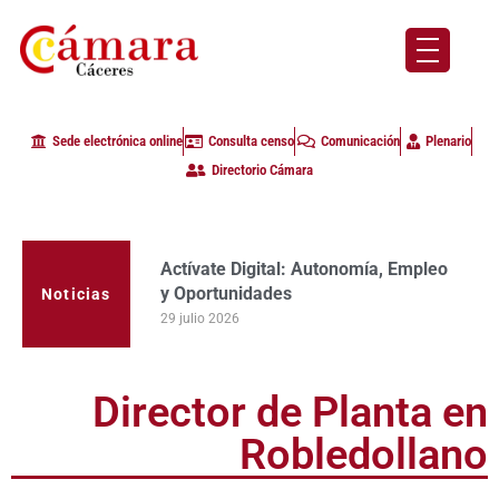
Sede electrónica online
Consulta censo
Comunicación
Plenario
Directorio Cámara
Actívate Digital: Autonomía, Empleo
La Cámara de Comercio de Cáceres
y Oportunidades
clausura con alta participación de
empresas en la primera edición del
29 julio 2026
Noticias
programa Apoyo al Tutor en la
provincia
23 julio 2026
Director de Planta en