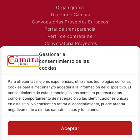
CÁMARA CÁCERES
Organigrama
Directorio Cámara
Convocatorias Proyectos Europeos
Portal de transparencia
Perfil de contratante
Gestionar el
Convocatoria Proyectos
consentimiento de las
Horarios Comerciales
cookies
Señalización Comercial
Contacto
Para ofrecer las mejores experiencias, utilizamos tecnologías como las
Directorio AEXTIC
cookies para almacenar y/o acceder a la información del dispositivo. El
consentimiento de estas tecnologías nos permitirá procesar datos
SALA DE PRENSA
TEXTOS LEGALES
como el comportamiento de navegación o las identificaciones únicas
en este sitio. No consentir o retirar el consentimiento, puede afectar
negativamente a ciertas características y funciones.
Noticias Cámara
Aviso Legal
Sala de prensa
Política de Privacidad
Hemeroteca
Política de Cookies
Aceptar
Memoria