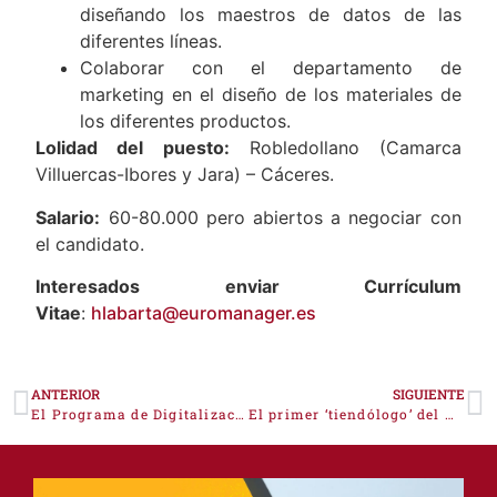
Colaborar con el departamento Financiero
en el gestión y control de los costes,
diseñando los maestros de datos de las
diferentes líneas.
Colaborar con el departamento de
marketing en el diseño de los materiales de
los diferentes productos.
Lolidad del puesto:
Robledollano (Camarca
Villuercas-Ibores y Jara) – Cáceres.
Salario:
60-80.000 pero abiertos a negociar con
el candidato.
Interesados enviar Currículum
Vitae
:
hlabarta@euromanager.es
ANTERIOR
SIGUIENTE
El Programa de Digitalización del Comercio ofrece un taller gratuito para que los comercios de la provincia multipliquen sus ventas a través del marketplace ‘Cáceres Digital’​
El primer ‘tiendólogo’ del mundo imparte un seminario formativo gratuito para el comercio minorista de la provincia de Cáceres