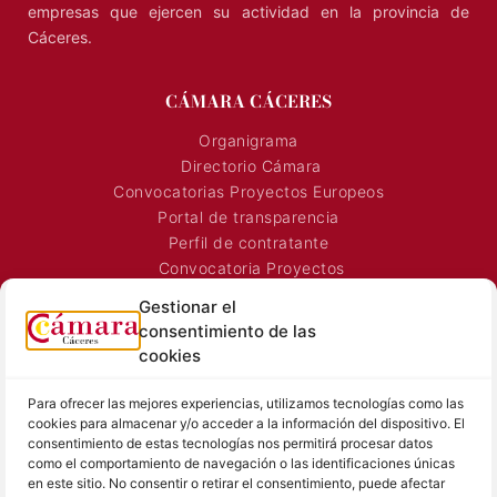
los agentes económicos de la región, y presta servicios a las
empresas que ejercen su actividad en la provincia de
Cáceres.
CÁMARA CÁCERES
Organigrama
Directorio Cámara
Convocatorias Proyectos Europeos
Portal de transparencia
Perfil de contratante
Convocatoria Proyectos
Gestionar el
Horarios Comerciales
consentimiento de las
Señalización Comercial
cookies
Contacto
Para ofrecer las mejores experiencias, utilizamos tecnologías como las
Directorio AEXTIC
cookies para almacenar y/o acceder a la información del dispositivo. El
SALA DE PRENSA
TEXTOS LEGALES
consentimiento de estas tecnologías nos permitirá procesar datos
como el comportamiento de navegación o las identificaciones únicas
en este sitio. No consentir o retirar el consentimiento, puede afectar
Noticias Cámara
Aviso Legal