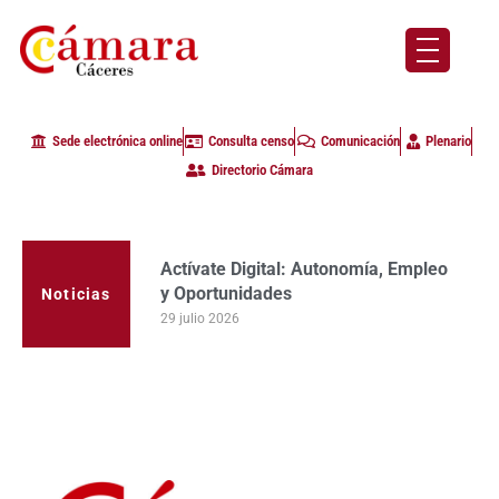
Sede electrónica online
Consulta censo
Comunicación
Plenario
Directorio Cámara
Actívate Digital: Autonomía, Empleo
La Cámara de Comercio de Cáceres
y Oportunidades
clausura con alta participación de
Noticias
empresas en la primera edición del
29 julio 2026
programa Apoyo al Tutor en la
provincia
23 julio 2026