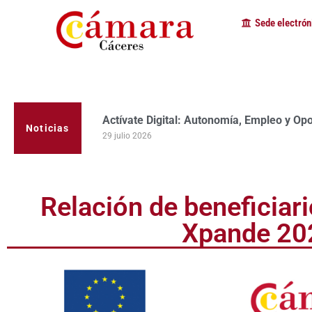
Sede electrón
Actívate Digital: Autonomía, Empleo y Op
La Cámara de Comercio de Cáceres clausur
Noticias
programa Apoyo al Tutor en la provincia
29 julio 2026
23 julio 2026
Relación de beneficiar
Xpande 20