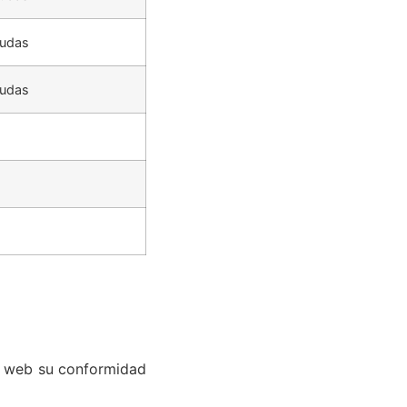
yudas
yudas
a web su conformidad