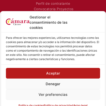
Perfil de contratante
Convocatoria Proyectos
Horarios Comerciales
Gestionar el
Señalización Comercial
consentimiento de las
Contacto
cookies
Directorio AEXTIC
Para ofrecer las mejores experiencias, utilizamos tecnologías como las
SALA DE PRENSA
TEXTOS LEGALES
cookies para almacenar y/o acceder a la información del dispositivo. El
consentimiento de estas tecnologías nos permitirá procesar datos
Noticias Cámara
Aviso Legal
como el comportamiento de navegación o las identificaciones únicas
Sala de prensa
Política de Privacidad
en este sitio. No consentir o retirar el consentimiento, puede afectar
negativamente a ciertas características y funciones.
Hemeroteca
Política de Cookies
Memoria
Contacto prensa
Aceptar
Denegar
© Cámara de Comercio de Cáceres
Ver preferencias
Tu proyecto, nuestro reto
Política de cookies
Política de privacidad
Aviso legal