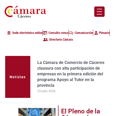
Sede electrónica online
Consulta censo
Comunicación
Plenario
Directorio Cámara
La Cámara de Comercio de Cáceres
La Cámara de Comercio de Cáceres
clausura con alta participación de
refuerza su papel como motor de
empresas en la primera edición del
desarrollo provincial tras impulsar a
Noticias
programa Apoyo al Tutor en la
más de 1.500 personas y empresas
provincia
en el primer semestre de 2026
23 julio 2026
23 julio 2026
El Pleno de la