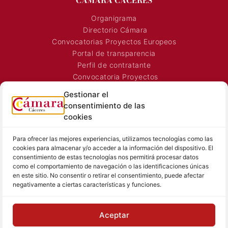
CÁMARA CÁCERES
Organigrama
Directorio Cámara
Convocatorias Proyectos Europeos
Portal de transparencia
Perfil de contratante
Convocatoria Proyectos
Horarios Comerciales
Gestionar el
Señalización Comercial
consentimiento de las
Contacto
cookies
Directorio AEXTIC
Para ofrecer las mejores experiencias, utilizamos tecnologías como las
SALA DE PRENSA
TEXTOS LEGALES
cookies para almacenar y/o acceder a la información del dispositivo. El
consentimiento de estas tecnologías nos permitirá procesar datos
Noticias Cámara
Aviso Legal
como el comportamiento de navegación o las identificaciones únicas
Sala de prensa
Política de Privacidad
en este sitio. No consentir o retirar el consentimiento, puede afectar
negativamente a ciertas características y funciones.
Hemeroteca
Política de Cookies
Memoria
Contacto prensa
Aceptar