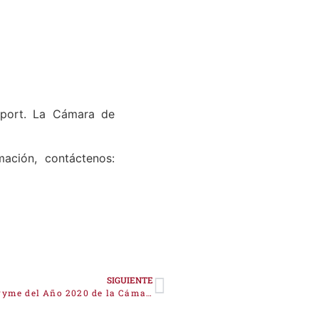
Sport. La Cámara de
ación, contáctenos:
SIGUIENTE
Homeria Open Solutions, ganadora del Premio Pyme del Año 2020 de la Cámara de Comercio de la provincia de Cáceres