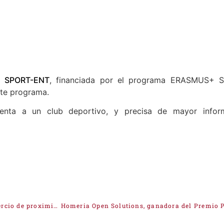
eo
SPORT-ENT
, financiada por el programa ERASMUS+ 
ste programa.
senta a un club deportivo, y precisa de mayor inform
Industria y Cámara de España animan a consumir en el comercio de proximidad