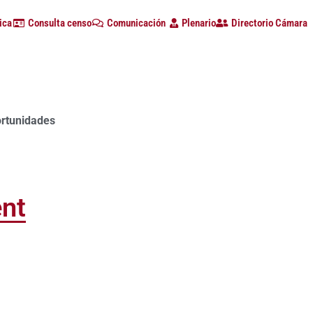
ica
Consulta censo
Comunicación
Plenario
Directorio Cámara
ortunidades
ent