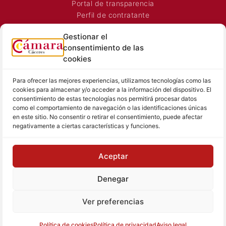
Portal de transparencia
Perfil de contratante
Convocatoria Proyectos
Gestionar el
Horarios Comerciales
consentimiento de las
Señalización Comercial
cookies
Contacto
Directorio AEXTIC
Para ofrecer las mejores experiencias, utilizamos tecnologías como las
cookies para almacenar y/o acceder a la información del dispositivo. El
SALA DE PRENSA
TEXTOS LEGALES
consentimiento de estas tecnologías nos permitirá procesar datos
como el comportamiento de navegación o las identificaciones únicas
Noticias Cámara
Aviso Legal
en este sitio. No consentir o retirar el consentimiento, puede afectar
Sala de prensa
Política de Privacidad
negativamente a ciertas características y funciones.
Hemeroteca
Política de Cookies
Memoria
Aceptar
Contacto prensa
Denegar
Ver preferencias
© Cámara de Comercio de Cáceres
Tu proyecto, nuestro reto
Política de cookies
Política de privacidad
Aviso legal