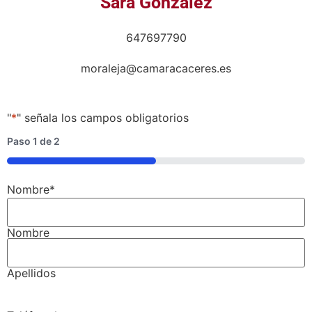
Sara González
647697790
moraleja@camaracaceres.es
"
*
" señala los campos obligatorios
Paso
1
de
2
50%
Nombre
*
Nombre
Apellidos