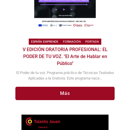
ESPAÑA EMPRENDE
FORMACIÓN
PORTADA
V EDICIÓN ORATORIA PROFESIONAL: EL
PODER DE TU VOZ. "El Arte de Hablar en
Público"
El Poder de tu voz. Programa práctico de Técnicas Teatrales
Aplicadas a la Oratoria. Este programa nace...
Más