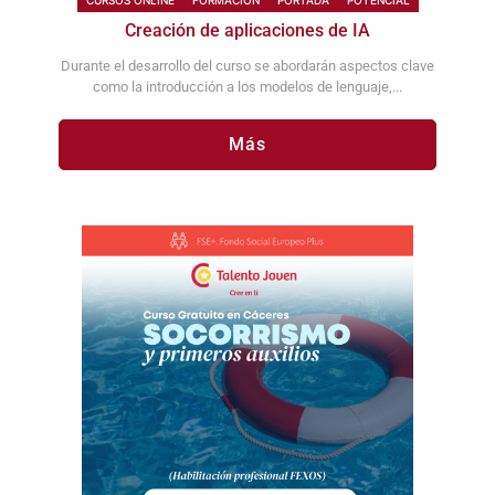
CURSOS ONLINE
FORMACIÓN
PORTADA
POTENCIAL
Creación de aplicaciones de IA
Durante el desarrollo del curso se abordarán aspectos clave
como la introducción a los modelos de lenguaje,...
Más