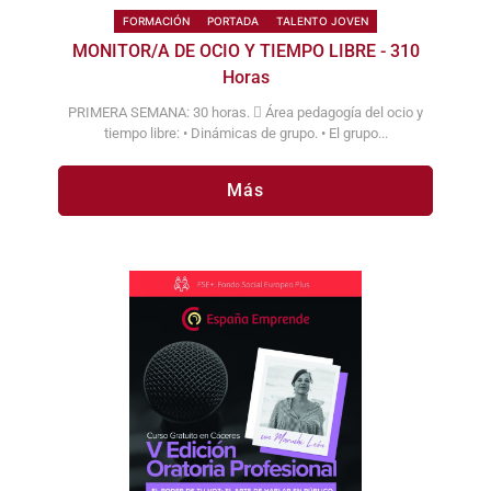
FORMACIÓN
PORTADA
TALENTO JOVEN
MONITOR/A DE OCIO Y TIEMPO LIBRE - 310
Horas
PRIMERA SEMANA: 30 horas.  Área pedagogía del ocio y
tiempo libre: • Dinámicas de grupo. • El grupo...
Más