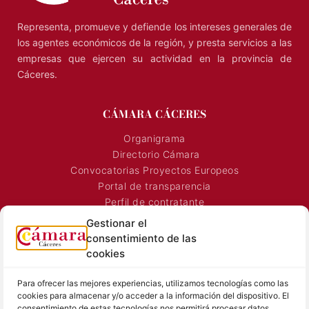
Representa, promueve y defiende los intereses generales de
los agentes económicos de la región, y presta servicios a las
empresas que ejercen su actividad en la provincia de
Cáceres.
CÁMARA CÁCERES
Organigrama
Directorio Cámara
Convocatorias Proyectos Europeos
Portal de transparencia
Perfil de contratante
Gestionar el
Convocatoria Proyectos
consentimiento de las
Horarios Comerciales
cookies
Señalización Comercial
Contacto
Para ofrecer las mejores experiencias, utilizamos tecnologías como las
Directorio AEXTIC
cookies para almacenar y/o acceder a la información del dispositivo. El
consentimiento de estas tecnologías nos permitirá procesar datos