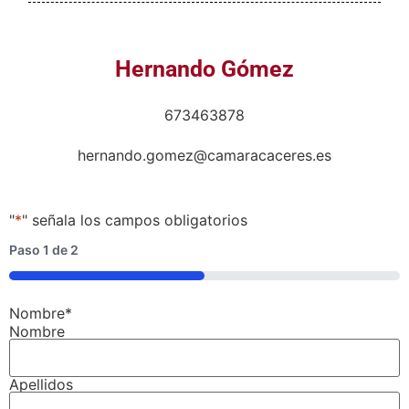
Hernando Gómez
673463878
hernando.gomez@camaracaceres.es
"
*
" señala los campos obligatorios
Paso
1
de
2
50%
Nombre
*
Nombre
Apellidos