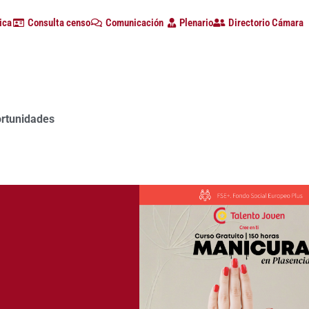
ica
Consulta censo
Comunicación
Plenario
Directorio Cámara
a con alta participación de empresas en la primera edición d