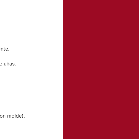
nte.
e uñas.
con molde).