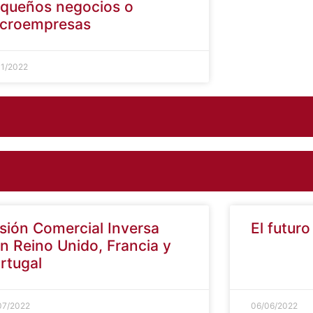
esgos laborales en
queños negocios o
croempresas
01/2022
sión Comercial Inversa
El futur
n Reino Unido, Francia y
rtugal