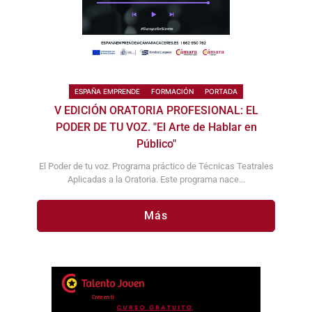
ESPAÑA EMPRENDE
FORMACIÓN
PORTADA
V EDICIÓN ORATORIA PROFESIONAL: EL
PODER DE TU VOZ. "El Arte de Hablar en
Público"
El Poder de tu voz. Programa práctico de Técnicas Teatrales
Aplicadas a la Oratoria. Este programa nace...
Más