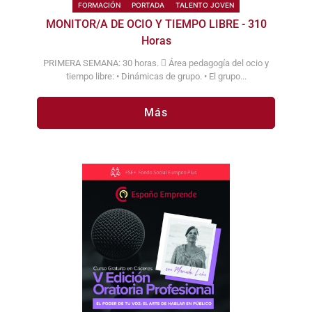
FORMACIÓN
PORTADA
TALENTO JOVEN
MONITOR/A DE OCIO Y TIEMPO LIBRE - 310
Horas
PRIMERA SEMANA: 30 horas.  Área pedagogía del ocio y
tiempo libre: • Dinámicas de grupo. • El grupo...
Más