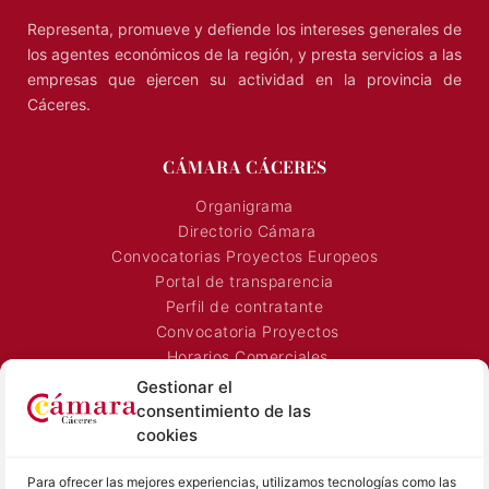
Representa, promueve y defiende los intereses generales de
los agentes económicos de la región, y presta servicios a las
empresas que ejercen su actividad en la provincia de
Cáceres.
CÁMARA CÁCERES
Organigrama
Directorio Cámara
Convocatorias Proyectos Europeos
Portal de transparencia
Perfil de contratante
Convocatoria Proyectos
Horarios Comerciales
Señalización Comercial
Gestionar el
Contacto
consentimiento de las
Directorio AEXTIC
cookies
SALA DE PRENSA
TEXTOS LEGALES
Para ofrecer las mejores experiencias, utilizamos tecnologías como las