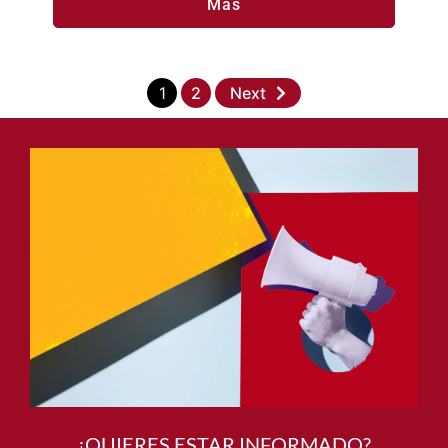
Más
1
2
Next
¿QUIERES ESTAR INFORMADO?